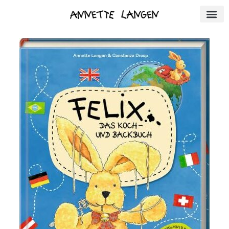
Annette 
Book c