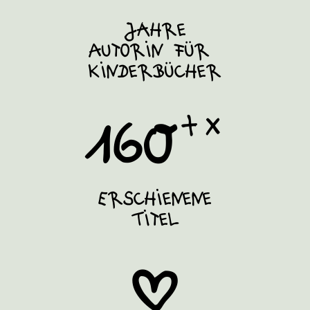
Jahre
Autorin für
Kinderbücher
`×
160
Erschienene
Titel
#